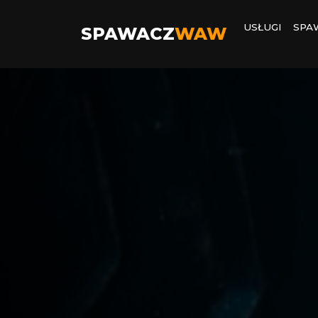
USŁUGI
SPA
SPAWACZ
WAW