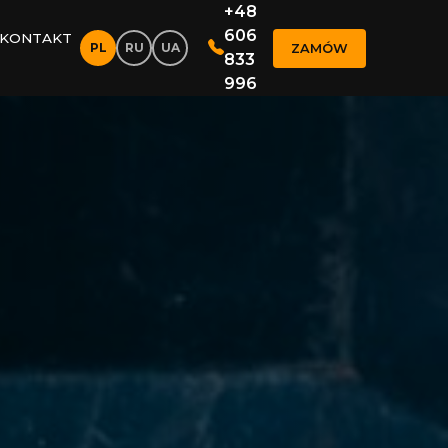
+48
606
KONTAKT
PL
RU
UA
ZAMÓW
833
996