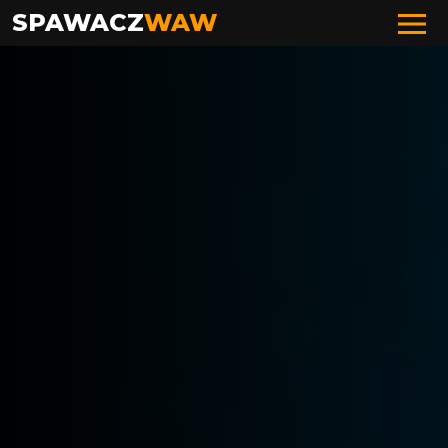
SPAWACZ
WAW